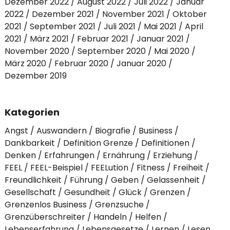
Dezember 2022
August 2022
Juli 2022
Januar
2022
Dezember 2021
November 2021
Oktober
2021
September 2021
Juli 2021
Mai 2021
April
2021
März 2021
Februar 2021
Januar 2021
November 2020
September 2020
Mai 2020
März 2020
Februar 2020
Januar 2020
Dezember 2019
Kategorien
Angst
Auswandern
Biografie
Business
Dankbarkeit
Definition Grenze
Definitionen
Denken
Erfahrungen
Ernährung
Erziehung
FEEL
FEEL-Beispiel
FEELution
Fitness
Freiheit
Freundlichkeit
Führung
Geben
Gelassenheit
Gesellschaft
Gesundheit
Glück
Grenzen
Grenzenlos Business
Grenzsuche
Grenzüberschreiter
Handeln
Helfen
Lebenserfahrung
Lebensgesetze
Lernen
Lesen