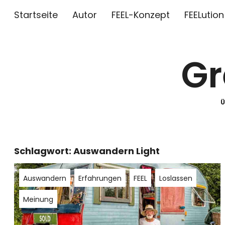
Startseite
Autor
FEEL-Konzept
FEELution
Gr
Schlagwort:
Auswandern Light
Auswandern
Erfahrungen
FEEL
Loslassen
Meinung