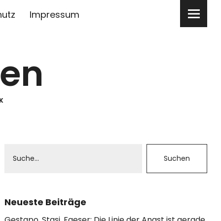
hutz
Impressum
ben
K
Neueste Beiträge
Gestapo, Stasi, Faeser: Die Linie der Angst ist gerade