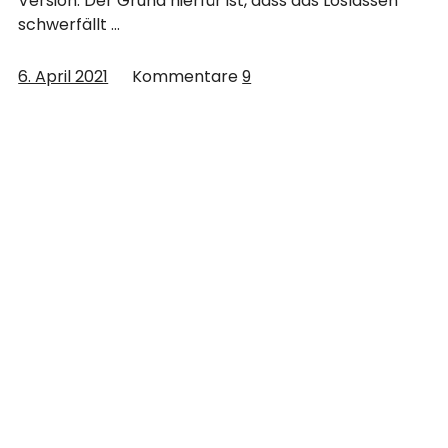
Version. Der Grund hierfür ist, dass das Loslassen
schwerfällt …
6. April 2021
Kommentare
9