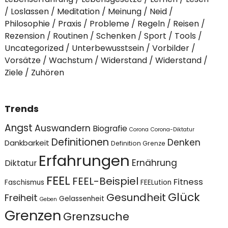
Loslassen
Meditation
Meinung
Neid
Philosophie
Praxis
Probleme
Regeln
Reisen
Rezension
Routinen
Schenken
Sport
Tools
Uncategorized
Unterbewusstsein
Vorbilder
Vorsätze
Wachstum
Widerstand
Widerstand
Ziele
Zuhören
Trends
Angst
Auswandern
Biografie
Corona
Corona-Diktatur
Definitionen
Denken
Dankbarkeit
Definition Grenze
Erfahrungen
Ernährung
Diktatur
FEEL
FEEL-Beispiel
Fitness
Faschismus
FEELution
Glück
Gesundheit
Freiheit
Gelassenheit
Geben
Grenzen
Grenzsuche