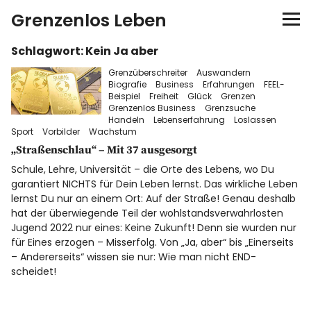
Grenzenlos Leben
Schlagwort:
Kein Ja aber
Startseite
Grenzüberschreiter
Auswandern
Biografie
Business
Erfahrungen
FEEL-
Autor
Beispiel
Freiheit
Glück
Grenzen
Grenzenlos Business
Grenzsuche
Handeln
Lebenserfahrung
Loslassen
FEEL-Konzept
Sport
Vorbilder
Wachstum
„Straßenschlau“ – Mit 37 ausgesorgt
FEELution
Schule, Lehre, Universität – die Orte des Lebens, wo Du
garantiert NICHTS für Dein Leben lernst. Das wirkliche Leben
lernst Du nur an einem Ort: Auf der Straße! Genau deshalb
Auswandern
hat der überwiegende Teil der wohlstandsverwahrlosten
Jugend 2022 nur eines: Keine Zukunft! Denn sie wurden nur
für Eines erzogen – Misserfolg. Von „Ja, aber“ bis „Einerseits
Shop
– Andererseits“ wissen sie nur: Wie man nicht END-
scheidet!
Newsletter