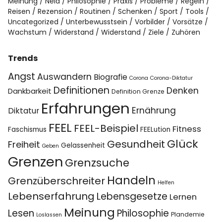
Meinung
Neid
Philosophie
Praxis
Probleme
Regeln
Reisen
Rezension
Routinen
Schenken
Sport
Tools
Uncategorized
Unterbewusstsein
Vorbilder
Vorsätze
Wachstum
Widerstand
Widerstand
Ziele
Zuhören
Trends
Angst
Auswandern
Biografie
Corona
Corona-Diktatur
Definitionen
Denken
Dankbarkeit
Definition Grenze
Erfahrungen
Ernährung
Diktatur
FEEL
FEEL-Beispiel
Fitness
Faschismus
FEELution
Glück
Gesundheit
Freiheit
Gelassenheit
Geben
Grenzen
Grenzsuche
Handeln
Grenzüberschreiter
Helfen
Lebenserfahrung
Lebensgesetze
Lernen
Meinung
Lesen
Philosophie
Plandemie
Loslassen