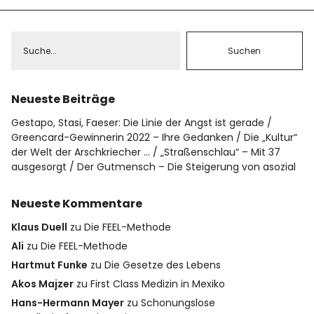
Datenschutz
Impressum
Neueste Beiträge
Info
Gestapo, Stasi, Faeser: Die Linie der Angst ist gerade
Greencard-Gewinnerin 2022 – Ihre Gedanken
Die „Kultur“
der Welt der Arschkriecher …
„Straßenschlau“ – Mit 37
ausgesorgt
Der Gutmensch – Die Steigerung von asozial
Neueste Kommentare
Klaus Duell
zu
Die FEEL-Methode
Ali
zu
Die FEEL-Methode
Hartmut Funke
zu
Die Gesetze des Lebens
Akos Majzer
zu
First Class Medizin in Mexiko
Hans-Hermann Mayer
zu
Schonungslose