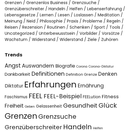
Grenzen
Grenzenlos Business
Grenzsuche
Grenzüberschreiter
Handeln
Helfen
Lebenserfahrung
Lebensgesetze
Lernen
Lesen
Loslassen
Meditation
Meinung
Neid
Philosophie
Praxis
Probleme
Regeln
Reisen
Rezension
Routinen
Schenken
Sport
Tools
Uncategorized
Unterbewusstsein
Vorbilder
Vorsätze
Wachstum
Widerstand
Widerstand
Ziele
Zuhören
Trends
Angst
Auswandern
Biografie
Corona
Corona-Diktatur
Definitionen
Denken
Dankbarkeit
Definition Grenze
Erfahrungen
Ernährung
Diktatur
FEEL
FEEL-Beispiel
Fitness
Faschismus
FEELution
Glück
Gesundheit
Freiheit
Gelassenheit
Geben
Grenzen
Grenzsuche
Handeln
Grenzüberschreiter
Helfen