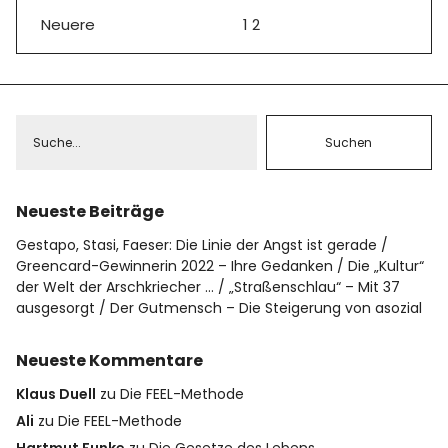
Datenschutz
Neuere
1
2
Impressum
Info
Neueste Beiträge
Gestapo, Stasi, Faeser: Die Linie der Angst ist gerade
Greencard-Gewinnerin 2022 – Ihre Gedanken
Die „Kultur“
der Welt der Arschkriecher …
„Straßenschlau“ – Mit 37
ausgesorgt
Der Gutmensch – Die Steigerung von asozial
Neueste Kommentare
Klaus Duell
zu
Die FEEL-Methode
Ali
zu
Die FEEL-Methode