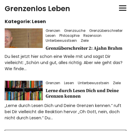
Grenzenlos Leben
Kategorie:
Lesen
Startseite
Grenzen
Grenzsuche
Grenzüberschreiter
Lesen
Philosophie
Rezension
Autor
Unterbewusstsein
Ziele
Grenzüberschreiter 2: Ajahn Brahm
FEEL-Konzept
Du liest jetzt hier schon eine Weile mit und sagst Dir
vielleicht: „Schön und gut, alles richtig. Aber wie geht das?
Wie finde…
FEELution
Grenzen
Lesen
Unterbewusstsein
Ziele
Auswandern
Lerne durch Lesen Dich und Deine
Grenzen kennen
Shop
„Lerne durch Lesen Dich und Deine Grenzen kennen.“ ruft
bei Dir vielleicht die Reaktion hervor „Oh Gott, nein, doch
nicht durch Lesen.“ Du…
Newsletter