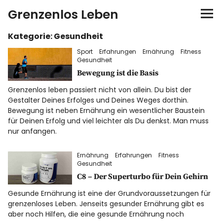
Grenzenlos Leben
Kategorie:
Gesundheit
Startseite
Sport
Erfahrungen
Ernährung
Fitness
Gesundheit
Autor
Bewegung ist die Basis
Grenzenlos leben passiert nicht von allein. Du bist der
FEEL-Konzept
Gestalter Deines Erfolges und Deines Weges dorthin.
Bewegung ist neben Ernährung ein wesentlicher Baustein
FEELution
für Deinen Erfolg und viel leichter als Du denkst. Man muss
nur anfangen.
Auswandern
Ernährung
Erfahrungen
Fitness
Gesundheit
Shop
C8 – Der Superturbo für Dein Gehirn
Gesunde Ernährung ist eine der Grundvoraussetzungen für
Newsletter
grenzenloses Leben. Jenseits gesunder Ernährung gibt es
aber noch Hilfen, die eine gesunde Ernährung noch