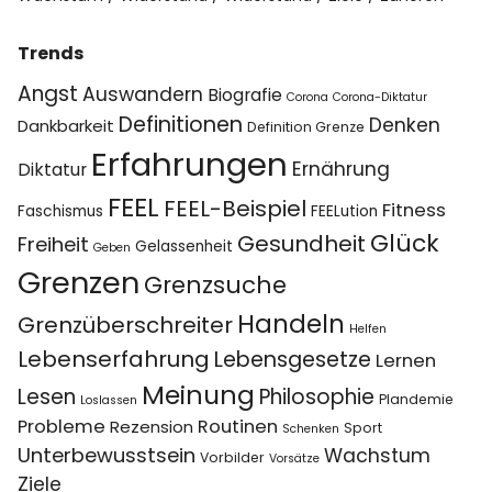
Trends
Angst
Auswandern
Biografie
Corona
Corona-Diktatur
Definitionen
Denken
Dankbarkeit
Definition Grenze
Erfahrungen
Ernährung
Diktatur
FEEL
FEEL-Beispiel
Fitness
Faschismus
FEELution
Glück
Gesundheit
Freiheit
Gelassenheit
Geben
Grenzen
Grenzsuche
Handeln
Grenzüberschreiter
Helfen
Lebenserfahrung
Lebensgesetze
Lernen
Meinung
Lesen
Philosophie
Plandemie
Loslassen
Probleme
Routinen
Rezension
Sport
Schenken
Unterbewusstsein
Wachstum
Vorbilder
Vorsätze
Ziele