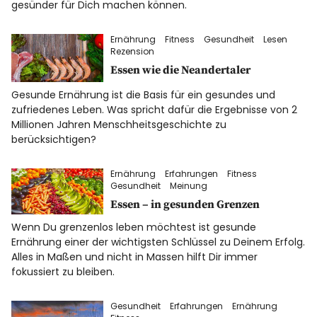
gesünder für Dich machen können.
Datenschutz
Ernährung
Fitness
Gesundheit
Lesen
Impressum
Rezension
Essen wie die Neandertaler
Gesunde Ernährung ist die Basis für ein gesundes und
Info
zufriedenes Leben. Was spricht dafür die Ergebnisse von 2
Millionen Jahren Menschheitsgeschichte zu
berücksichtigen?
Ernährung
Erfahrungen
Fitness
Gesundheit
Meinung
Essen – in gesunden Grenzen
Wenn Du grenzenlos leben möchtest ist gesunde
Ernährung einer der wichtigsten Schlüssel zu Deinem Erfolg.
Alles in Maßen und nicht in Massen hilft Dir immer
fokussiert zu bleiben.
Gesundheit
Erfahrungen
Ernährung