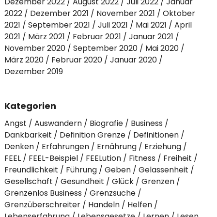
Dezember 2022
August 2022
Juli 2022
Januar
2022
Dezember 2021
November 2021
Oktober
2021
September 2021
Juli 2021
Mai 2021
April
2021
März 2021
Februar 2021
Januar 2021
November 2020
September 2020
Mai 2020
März 2020
Februar 2020
Januar 2020
Dezember 2019
Kategorien
Angst
Auswandern
Biografie
Business
Dankbarkeit
Definition Grenze
Definitionen
Denken
Erfahrungen
Ernährung
Erziehung
FEEL
FEEL-Beispiel
FEELution
Fitness
Freiheit
Freundlichkeit
Führung
Geben
Gelassenheit
Gesellschaft
Gesundheit
Glück
Grenzen
Grenzenlos Business
Grenzsuche
Grenzüberschreiter
Handeln
Helfen
Lebenserfahrung
Lebensgesetze
Lernen
Lesen