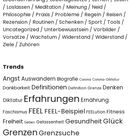
Loslassen
Meditation
Meinung
Neid
Philosophie
Praxis
Probleme
Regeln
Reisen
Rezension
Routinen
Schenken
Sport
Tools
Uncategorized
Unterbewusstsein
Vorbilder
Vorsätze
Wachstum
Widerstand
Widerstand
Ziele
Zuhören
Trends
Angst
Auswandern
Biografie
Corona
Corona-Diktatur
Definitionen
Denken
Dankbarkeit
Definition Grenze
Erfahrungen
Ernährung
Diktatur
FEEL
FEEL-Beispiel
Fitness
Faschismus
FEELution
Glück
Gesundheit
Freiheit
Gelassenheit
Geben
Grenzen
Grenzsuche