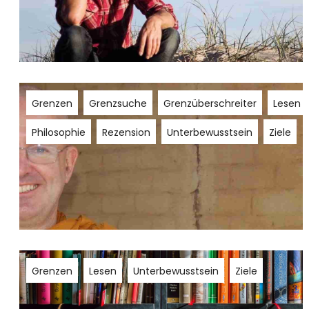
Grenzen
Grenzsuche
Grenzüberschreiter
Lesen
Philosophie
Rezension
Unterbewusstsein
Ziele
Grenzen
Lesen
Unterbewusstsein
Ziele