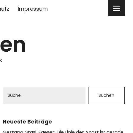
hutz
Impressum
ben
K
Neueste Beiträge
Gestapo, Stasi, Faeser: Die Linie der Angst ist gerade